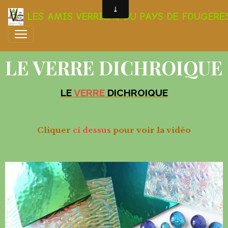
LES AMIS VERRIERS DU PAYS DE FOUGERE
LE VERRE DICHROIQUE
LE
VERRE
DICHROIQUE
Clique
r
ci dessus
pour voir la vidéo