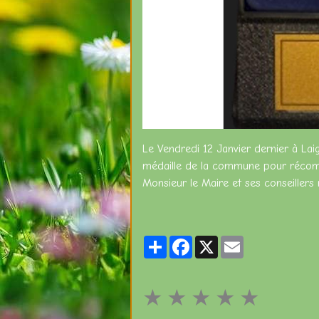
Le Vendredi 12 Janvier dernier à Laig
médaille de la commune pour récompe
Monsieur le Maire et ses conseillers 
Partager
Facebook
X
Email
★
★
★
★
★