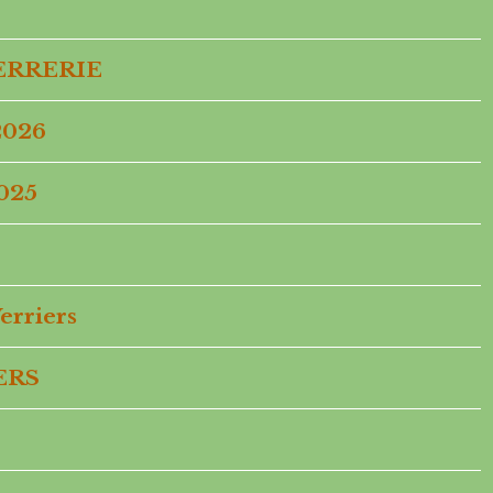
VERRERIE
2026
025
rriers
ERS