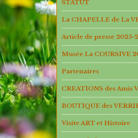
STATUT
La CHAPELLE de La 
Article de presse 2025-
Musée La COURSIVE 2
Partenaires
CREATIONS des Amis Ve
BOUTIQUE des VERRI
Visite ART et Histoire