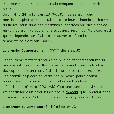
transparents ou translucides mais opaques, de couleur verte ou
bleue.
Selon Pline (Pline l’ancien, 23-79apJC) : ce seraient des
marchands phéniciens qui, faisant cuire leurs aliments sur les rives
du fleuve Bélus dans des marmites supportées par des blocs de
natron, auraient vu couler une substance inconnue. Mais ceci n’est
qu’une légende car l'élaboration du verre nécessite une
température d'environ 1300°C.
ème
Le premier épanouissement : XV
siècle av. JC
Les fours permettent d’obtenir de plus hautes températures, la
matière est mieux travaillée. Le verre devient translucide et se
développe alors un marché d’imitation de pierres précieuses.
Les premières pièces en verre creux (vases, pots, flacons)
apparaissent au même moment ; elles sont coulées.
L’émail apparaît vers 1500 av.JC. C’est une substance vitreuse qui
est constituée d'un produit incolore, le
fondant
, que l'on teint dans
la masse grâce à l'adjonction de certains oxydes métalliques.
er
L’apparition du verre soufflé : I
siècle av. JC