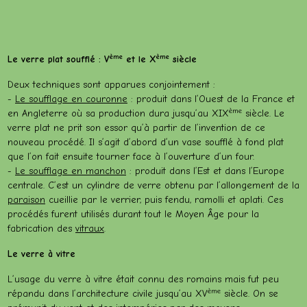
ème
ème
Le verre plat soufflé : V
et le X
siècle
Deux techniques sont apparues conjointement :
-
Le soufflage en couronne
: produit dans l’Ouest de la France et
ème
en Angleterre où sa production dura jusqu’au XIX
siècle. Le
verre plat ne prit son essor qu’à partir de l’invention de ce
nouveau procédé. Il s’agit d’abord d’un vase soufflé à fond plat
que l’on fait ensuite tourner face à l’ouverture d’un four.
-
Le soufflage en manchon
: produit dans l’Est et dans l’Europe
centrale. C’est un cylindre de verre obtenu par l’allongement de la
paraison
cueillie par le verrier, puis fendu, ramolli et aplati. Ces
procédés furent utilisés durant tout le Moyen Âge pour la
fabrication des
vitraux
.
Le verre à vitre
L’usage du verre à vitre était connu des romains mais fut peu
ème
répandu dans l’architecture civile jusqu’au XV
siècle. On se