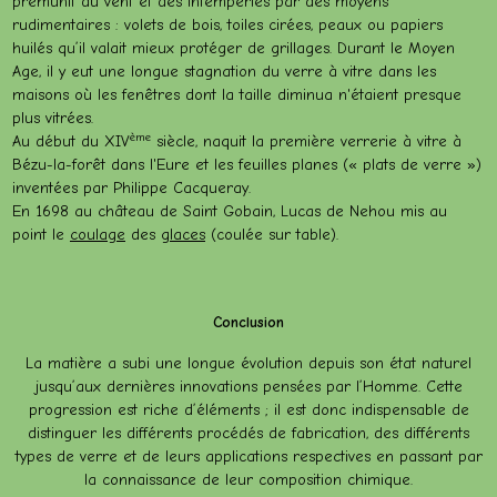
prémunit du vent et des intempéries par des moyens
rudimentaires : volets de bois, toiles cirées, peaux ou papiers
huilés qu’il valait mieux protéger de grillages. Durant le Moyen
Age, il y eut une longue stagnation du verre à vitre dans les
maisons où les fenêtres dont la taille diminua n'étaient presque
plus vitrées.
ème
Au début du XIV
siècle, naquit la première verrerie à vitre à
Bézu-la-forêt dans l'Eure et les feuilles planes (« plats de verre »)
inventées par Philippe Cacqueray.
En 1698 au château de Saint Gobain, Lucas de Nehou mis au
point le
coulage
des
glaces
(coulée sur table).
Conclusion
La matière a subi une longue évolution depuis son état naturel
jusqu’aux dernières innovations pensées par l’Homme. Cette
progression est riche d’éléments ; il est donc indispensable de
distinguer les différents procédés de fabrication, des différents
types de verre et de leurs applications respectives en passant par
la connaissance de leur composition chimique.