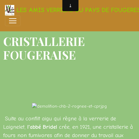
LES AMIS VERRIERS DU PAYS DE FOUGERE
CRISTALLERIE
FOUGERAISE
Suite au conflit aigu qui règne à la verrerie de
Laignelet,
l'abbé Bridel
crée, en 1921, une cristallerie à
fours non fumivores afin de donner du travail aux