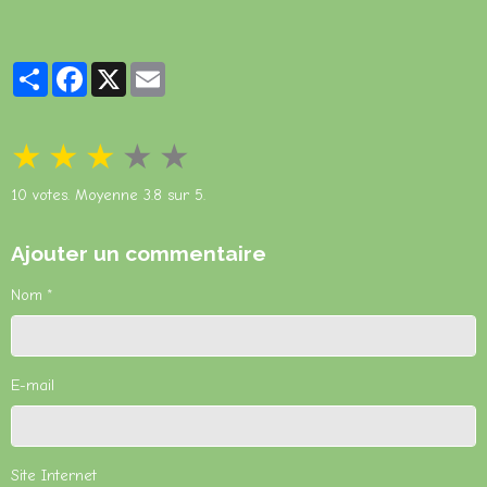
Partager
Facebook
X
Email
★
★
★
★
★
10
votes. Moyenne
3.8
sur 5.
Ajouter un commentaire
Nom
E-mail
Site Internet