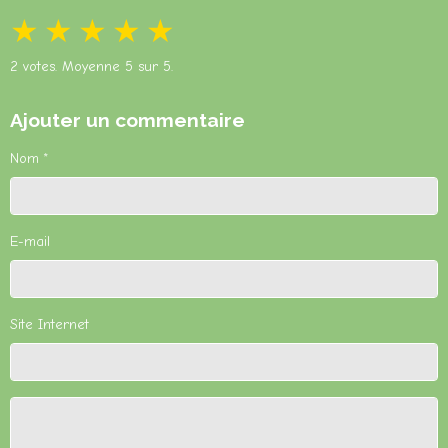
★
★
★
★
★
2
votes. Moyenne
5
sur 5.
Ajouter un commentaire
Nom
E-mail
Site Internet